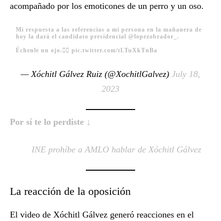
acompañado por los emoticones de un perro y un oso.
Mi respuesta a las referencias a mi persona en la mañanera de
hoy la dará el candidato presidencial
@lopezobrador_
.
Échenle un ojo.👇🏼
pic.twitter.com/tLTuXkTnBa
— Xóchitl Gálvez Ruiz (@XochitlGalvez)
July 18,
2023
Por sí te lo perdiste ↓
INE prohíbe a AMLO hablar de Xóchitl Gálvez
La reacción de la oposición
El video de Xóchitl Gálvez generó reacciones en el