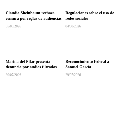
Claudia Sheinbaum rechaza
Regulaciones sobre el uso de
censura por reglas de audiencias
redes sociales
05/08/2026
04/08/2026
Marina del Pilar presenta
Reconocimiento federal a
denuncia por audios filtrados
Samuel García
30/07/2026
29/07/2026