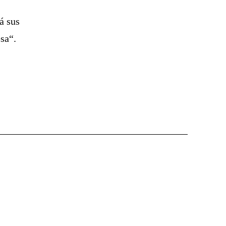
á sus
sa“.