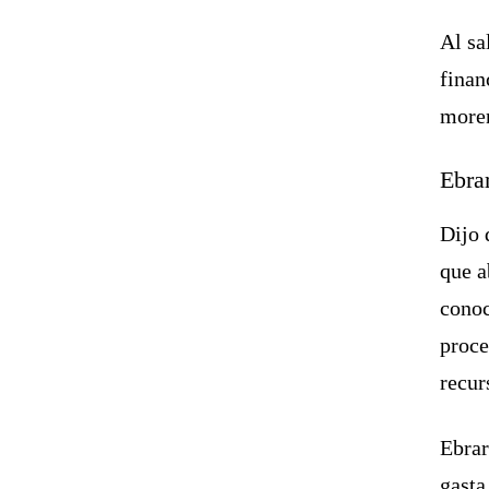
Al sa
finan
moren
Ebra
Dijo 
que a
conoc
proce
recur
Ebrar
gasta