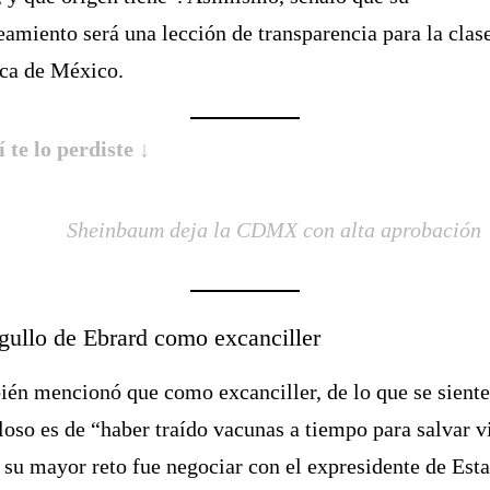
eamiento será una lección de transparencia para la clas
ica de México.
í te lo perdiste ↓
Sheinbaum deja la CDMX con alta aprobación
rgullo de Ebrard como excanciller
én mencionó que como excanciller, de lo que se sient
loso es de “haber traído vacunas a tiempo para salvar v
 su mayor reto fue negociar con el expresidente de Est