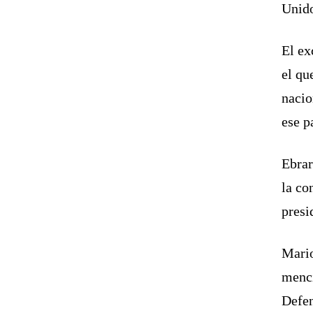
Unid
El ex
el qu
nacio
ese p
Ebrar
la co
presi
Mario
menci
Defen