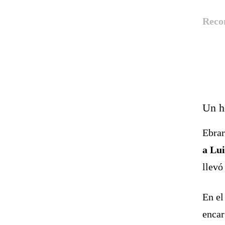
Reco
Un h
Ebra
a Lu
llevó
En el
encar