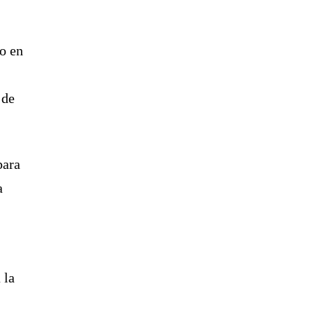
to en
 de
para
a
 la