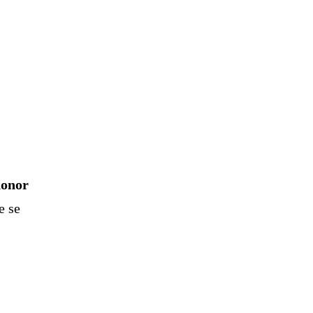
s
honor
e se