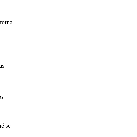
nterna
as
l
os
ué se