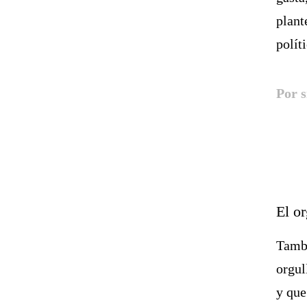
plant
polít
Por s
El o
Tambi
orgul
y que