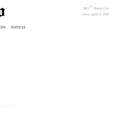
C
20.5
Mexico City
jueves, agosto 6, 2026
COS
NOTICIA