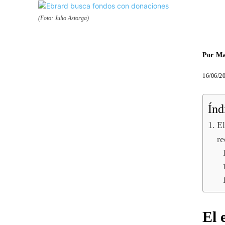
(Foto: Julio Astorga)
Por
Ma
16/06/2
Índ
El
re
El 