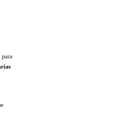
a para
arias
ue