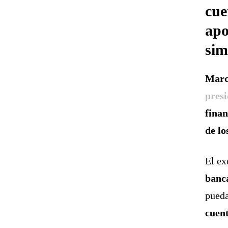
cue
apo
sim
Marc
pres
finan
de lo
El ex
banca
pueda
cuent