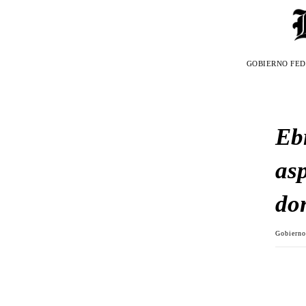
GOBIERNO FE
Eb
as
do
Gobiern