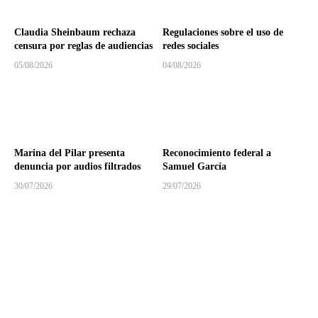
Claudia Sheinbaum rechaza
Regulaciones sobre el uso de
censura por reglas de audiencias
redes sociales
05/08/2026
04/08/2026
Marina del Pilar presenta
Reconocimiento federal a
denuncia por audios filtrados
Samuel García
30/07/2026
29/07/2026