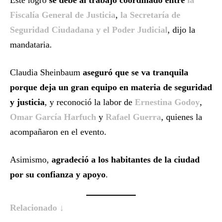
Este logro
se debe al trabajo coordinado entre
la
Fiscalía General de Justicia
,
la Secretaría de
Seguridad Ciudadana y el Poder Judicial
, dijo la
mandataria.
Claudia Sheinbaum
aseguró que se va tranquila
porque deja un gran equipo en materia de seguridad
y justicia
, y reconoció la labor de
Ernestina Godoy
,
Omar García Harfuch
y
Rafael Guerra
, quienes la
acompañaron en el evento.
Asimismo,
agradeció a los habitantes de la ciudad
por su confianza y apoyo
.
Relacionado ↓