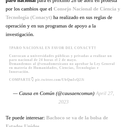
paro nacional
para el próximo 28 de abril en protesta
por los cambios que el
Consejo Nacional de Ciencia y
Tecnología (Conacyt)
ha realizado en sus reglas de
operación y en sus programas de apoyo a la
investigación.
‼️PARO NACIONAL EN FAVOR DEL CONACYT‼️
Convocan a universidades públicas y privadas a realizar un
paro nacional de 24 horas el 2 de mayo.
Demandemos al
@senadomexicano
no aprobar la Ley General
en materia de Humanidades, Ciencias, Tecnologías e
Innovación.
COMPARTE👇
pic.twitter.com/UbQmIsQ2Ji
— Causa en Común (@causaencomun)
April 27,
2023
Te puede interesar:
Bachoco se va de la bolsa de
Estados Unidos