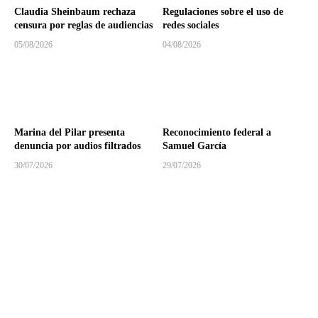
Claudia Sheinbaum rechaza
Regulaciones sobre el uso de
censura por reglas de audiencias
redes sociales
05/08/2026
04/08/2026
Marina del Pilar presenta
Reconocimiento federal a
denuncia por audios filtrados
Samuel García
30/07/2026
29/07/2026