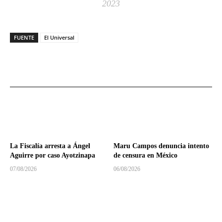
2023
FUENTE
El Universal
La Fiscalía arresta a Ángel
Maru Campos denuncia intento
Aguirre por caso Ayotzinapa
de censura en México
07/08/2026
06/08/2026