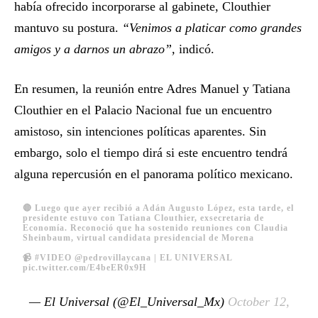
había ofrecido incorporarse al gabinete, Clouthier
mantuvo su postura.
“Venimos a platicar como grandes
amigos y a darnos un abrazo”,
indicó.
En resumen, la reunión entre Adres Manuel y Tatiana
Clouthier en el Palacio Nacional fue un encuentro
amistoso, sin intenciones políticas aparentes. Sin
embargo, solo el tiempo dirá si este encuentro tendrá
alguna repercusión en el panorama político mexicano.
🔴 Luego que ayer recibió a Adán Augusto López, esta tarde, el
presidente estuvo con Tatiana Clouthier, exsecretaria de
Economía. Reconoció que ha sostenido reuniones con Claudia
Sheinbaum, virtual candidata presidencial de Morena
📹
#VIDEO
@pedrovillaycana
| EL UNIVERSAL
pic.twitter.com/E4beER0x9H
— El Universal (@El_Universal_Mx)
October 12,