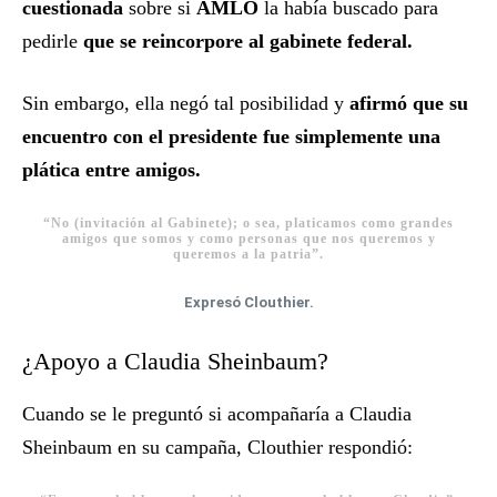
cuestionada
sobre si
AMLO
la había buscado para
pedirle
que se reincorpore al gabinete federal.
Sin embargo, ella negó tal posibilidad y
afirmó que su
encuentro con el presidente fue simplemente una
plática entre amigos.
“No (invitación al Gabinete); o sea, platicamos como grandes
amigos que somos y como personas que nos queremos y
queremos a la patria”.
Expresó Clouthier.
¿Apoyo a Claudia Sheinbaum?
Cuando se le preguntó si acompañaría a Claudia
Sheinbaum en su campaña, Clouthier respondió: