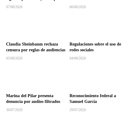
07/08/2026
06/08/2026
Claudia Sheinbaum rechaza
Regulaciones sobre el uso de
censura por reglas de audiencias
redes sociales
05/08/2026
04/08/2026
Marina del Pilar presenta
Reconocimiento federal a
denuncia por audios filtrados
Samuel García
30/07/2026
29/07/2026