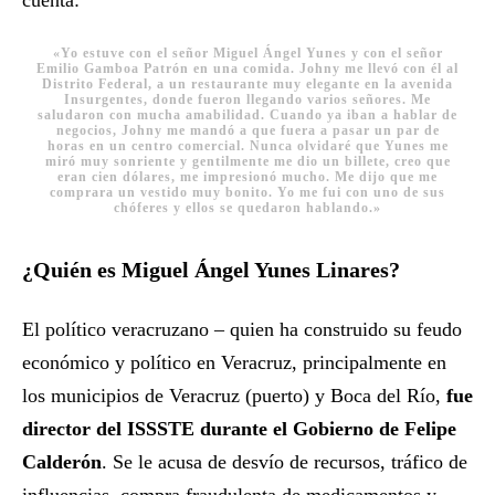
cuenta:
«Yo estuve con el señor Miguel Ángel Yunes y con el señor
Emilio Gamboa Patrón en una comida. Johny me llevó con él al
Distrito Federal, a un restaurante muy elegante en la avenida
Insurgentes, donde fueron llegando varios señores. Me
saludaron con mucha amabilidad. Cuando ya iban a hablar de
negocios, Johny me mandó a que fuera a pasar un par de
horas en un centro comercial. Nunca olvidaré que Yunes me
miró muy sonriente y gentilmente me dio un billete, creo que
eran cien dólares, me impresionó mucho. Me dijo que me
comprara un vestido muy bonito. Yo me fui con uno de sus
chóferes y ellos se quedaron hablando.»​
¿Quién es Miguel Ángel Yunes Linares?
El político veracruzano – quien ha construido su feudo
económico y político en Veracruz, principalmente en
los municipios de Veracruz (puerto) y Boca del Río,
fue
director del ISSSTE durante el Gobierno de Felipe
Calderón
. Se le acusa de desvío de recursos, tráfico de