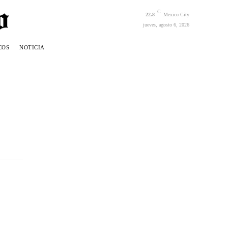
C
22.8
Mexico City
jueves, agosto 6, 2026
COS
NOTICIA