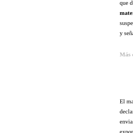
que d
mate
suspe
y señ
Más 
El ma
decla
envia
expon