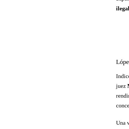
ilega
Lópe
Indic
juez
rendi
conce
Una v