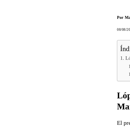
Por
Ma
08/08/2
Índ
Ló
Lóp
Mar
El pr