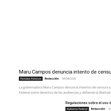
Maru Campos denuncia intento de censu
Redacción
-
06/08/2026
Partidos Politicos
La gobernadora Maru Campos denuncia intentos de censura an
Federal sobre derechos de las audiencias y defiende la libertad
Regulaciones sobre el uso 
Redacción
-
0
Gobierno Federal