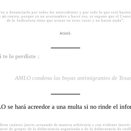
oy a denunciarlo por todos los antecedentes y por todo lo que está hacie
n mi contra, porque yo no acostumbro a hacer eso, se supone que el Conse
de la Judicatura tiene que actuar en estos casos y no hacen nada”.
Acusó.
í te lo perdiste ↓
AMLO condena las boyas antimigrantes de Texa
 se hará acreedor a una multa si no rinde el inf
iren cuántos jueces actuando de manera arbitraria y con evidente interés
favor de grupos de la delincuencia organizada o de la delincuencia de cuell