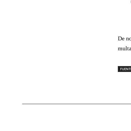
De no
multa
FUENT