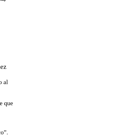
uez
o al
de que
co”.