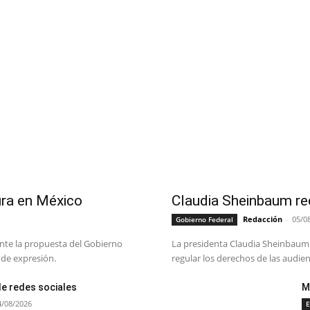
ra en México
Claudia Sheinbaum re
Redacción
-
05/0
Gobierno Federal
te la propuesta del Gobierno
La presidenta Claudia Sheinbaum r
 de expresión.
regular los derechos de las audien
de redes sociales
M
4/08/2026
E