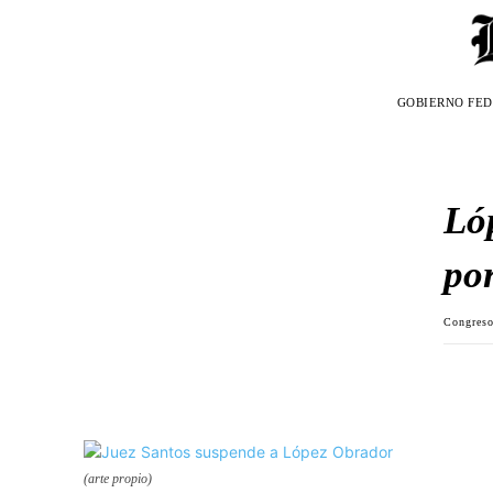
GOBIERNO FE
Ló
po
Congres
(arte propio)