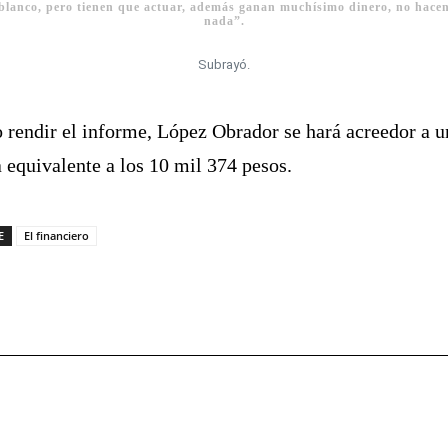
blanco, pero tienen que actuar, además ganan muchísimo dinero, no hace
nada”.
Subrayó.
 rendir el informe, López Obrador se hará acreedor a u
 equivalente a los 10 mil 374 pesos.
E
El financiero