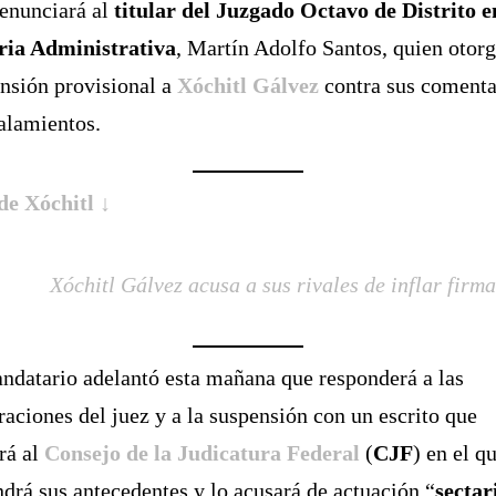
enunciará al
titular del Juzgado Octavo de Distrito e
ria Administrativa
, Martín Adolfo Santos, quien otor
nsión provisional a
Xóchitl Gálvez
contra sus comenta
alamientos.
de Xóchitl ↓
Xóchitl Gálvez acusa a sus rivales de inflar firm
ndatario adelantó esta mañana que responderá a las
raciones del juez y a la suspensión con un escrito que
rá al
Consejo de la Judicatura Federal
(
CJF
) en el q
drá sus antecedentes y lo acusará de actuación “
sectar