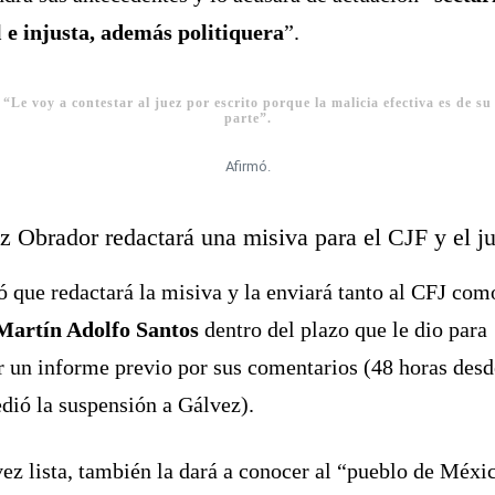
l e injusta, además politiquera
”.
“Le voy a contestar al juez por escrito porque la malicia efectiva es de su
parte”.
Afirmó.
z Obrador redactará una misiva para el CJF y el j
ó que redactará la misiva y la enviará tanto al CFJ com
Martín Adolfo Santos
dentro del plazo que le dio para
r un informe previo por sus comentarios (48 horas des
dió la suspensión a Gálvez).
ez lista, también la dará a conocer al “pueblo de Méxi