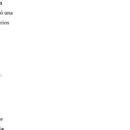
n
gó una
rios
as
ue
ia,