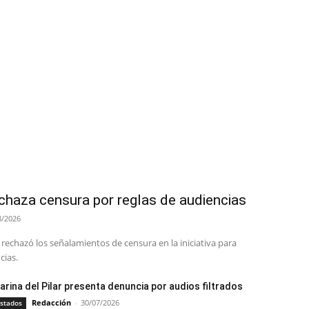
chaza censura por reglas de audiencias
8/2026
echazó los señalamientos de censura en la iniciativa para
cias.
arina del Pilar presenta denuncia por audios filtrados
Redacción
-
30/07/2026
stados