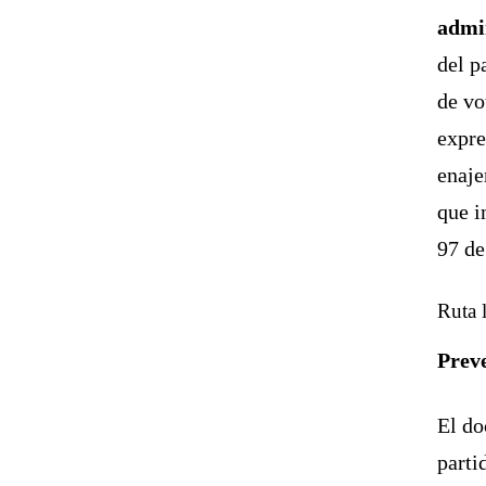
admi
del p
de vo
expre
enaje
que i
97 de
Ruta 
Preve
El do
parti