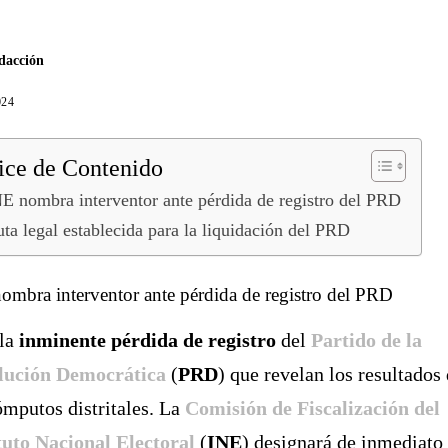
dacción
024
ice de Contenido
E nombra interventor ante pérdida de registro del PRD
ta legal establecida para la liquidación del PRD
ombra interventor ante pérdida de registro del PRD
 la
inminente pérdida de registro
del
Partido de la
lución Democrática
(
PRD
) que revelan los resultados
ómputos distritales. La
Comisión de Fiscalización del
tuto Nacional Electoral
(
INE
) designará de inmediato