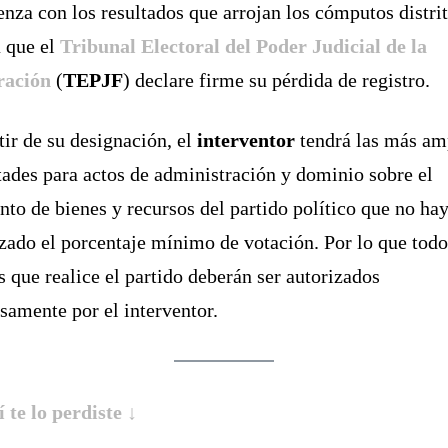
nza con los resultados que arrojan los cómputos distrit
 que el
Tribunal Electoral del Poder Judicial de la
ración
(
TEPJF
) declare firme su pérdida de registro.
tir de su designación, el
interventor
tendrá las más am
tades para actos de administración y dominio sobre el
nto de bienes y recursos del partido político que no ha
zado el porcentaje mínimo de votación. Por lo que todo
s que realice el partido deberán ser autorizados
samente por el interventor.
í te lo perdiste ↓