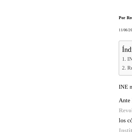
Por
Re
11/06/2
Índ
IN
Ru
INE n
Ante
Revo
los c
Insti