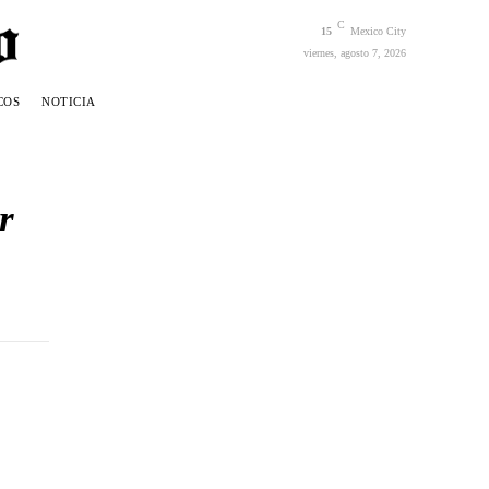
C
15
Mexico City
viernes, agosto 7, 2026
COS
NOTICIA
r