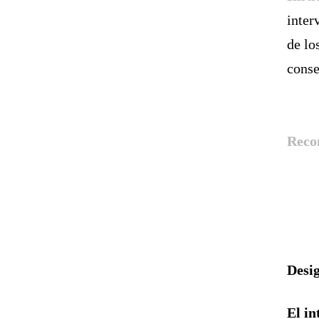
inter
de lo
conse
Reco
Desig
El in