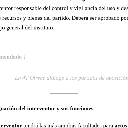
ventor responsable del control y vigilancia del uso y de
s recursos y bienes del partido. Deberá ser aprobado por
jo general del instituto.
mendado ↓
La 4T Ofrece diálogo a los partidos de oposició
nación del interventor y sus funciones
terventor
tendrá las más amplias facultades para
actos