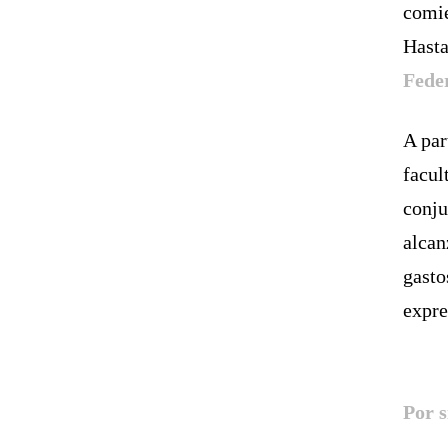
comie
Hasta
Fede
A par
facul
conju
alcan
gasto
expre
Por s