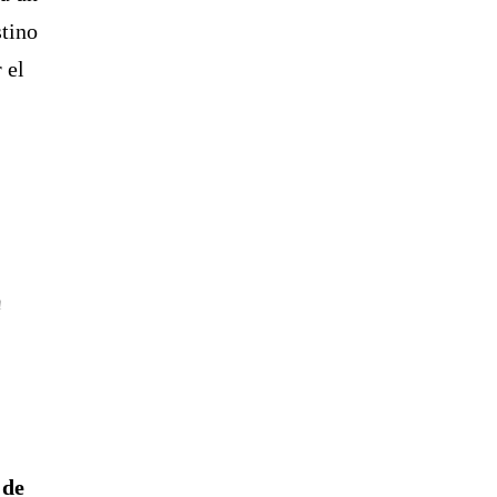
stino
 el
n
 de