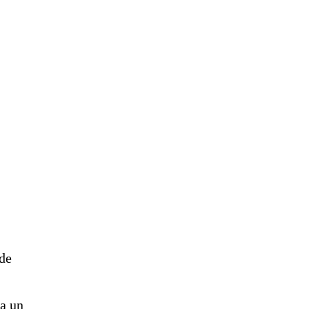
 de
 a un