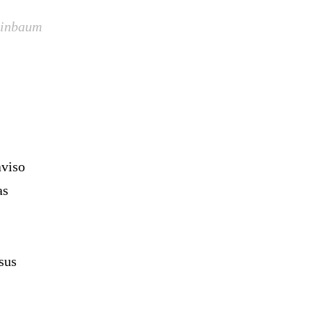
einbaum
aviso
as
sus