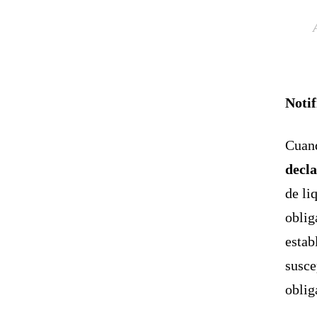
Notif
Cuan
decla
de li
oblig
estab
susce
oblig