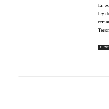
En es
ley d
reman
Tesor
FUENT