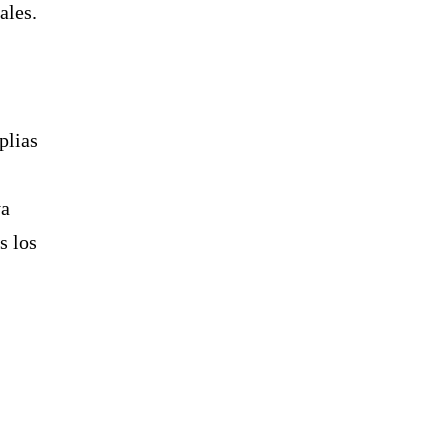
ales.
plias
ya
s los