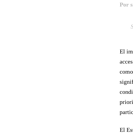
Por s
El im
acces
como 
signi
condi
prior
parti
El Es