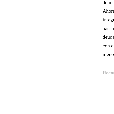
deudo
Ahora
integ
base 
deuda
con e
meno
Reco