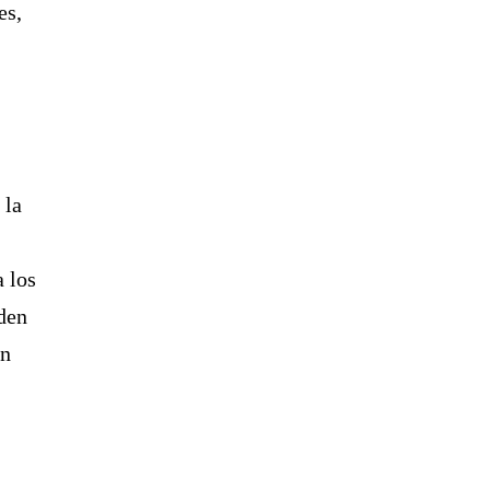
es,
 la
a los
rden
en