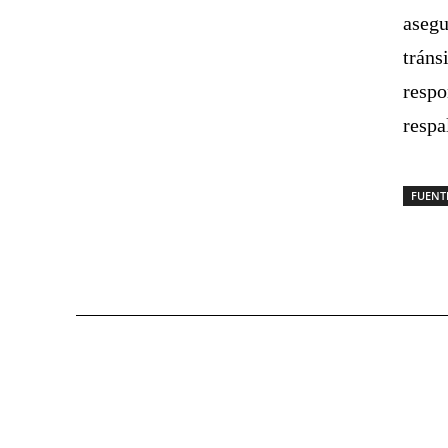
asegu
tráns
respo
respa
FUENT