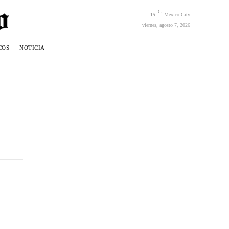
C
15
Mexico City
viernes, agosto 7, 2026
COS
NOTICIA