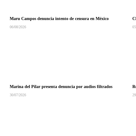
Maru Campos denuncia intento de censura en México
C
06/08/2026
05
Marina del Pilar presenta denuncia por audios filtrados
R
30/07/2026
29