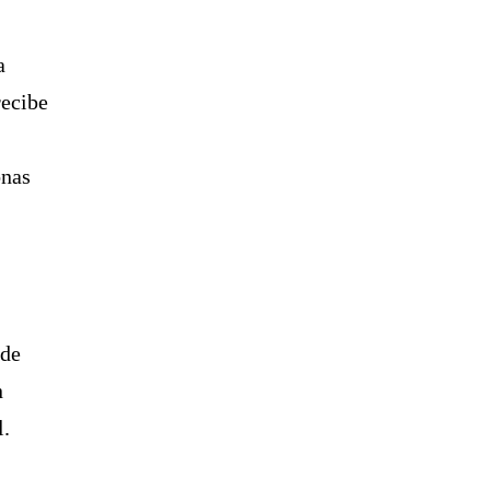
a
recibe
onas
n
 de
n
l.