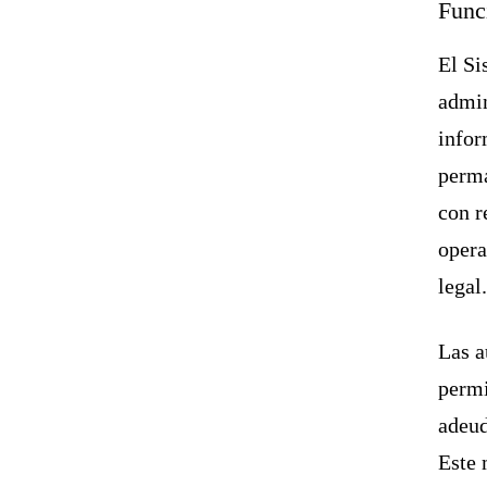
Func
El Si
admin
infor
perma
con r
opera
legal
Las a
permi
adeud
Este 