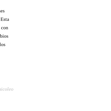
nes
 Esta
s con
mbios
los
hicoleo