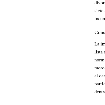
divor
siete
incum
Cons
La im
lista
norma
moros
el de
parti
dentr