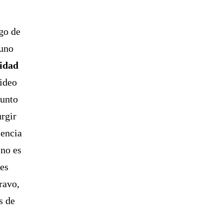
go de
 uno
ridad
video
junto
urgir
lencia
 no es
res
ravo,
s de