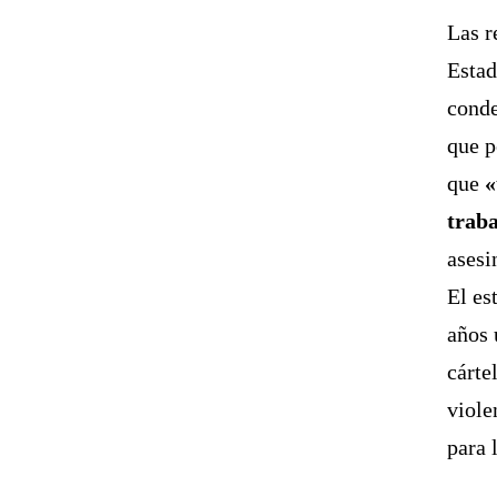
Las r
Estad
conde
que p
que
«
traba
asesi
El es
años 
cárte
viole
para 