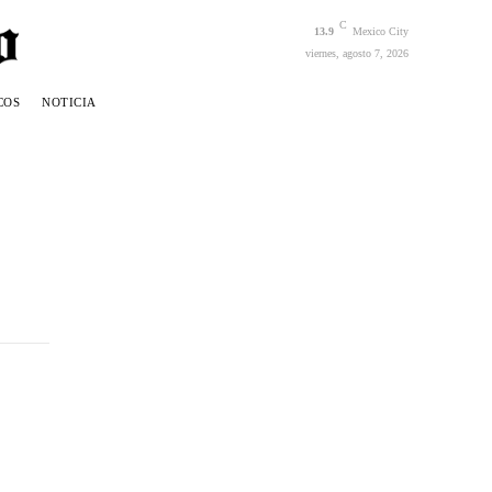
C
13.9
Mexico City
viernes, agosto 7, 2026
COS
NOTICIA