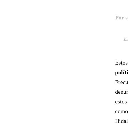
Por s
E
Estos
polít
Frecu
denun
estos
como 
Hidal