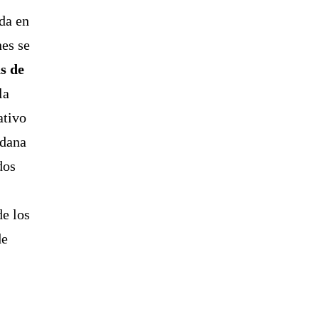
da en
nes se
s de
la
ativo
adana
dos
de los
de