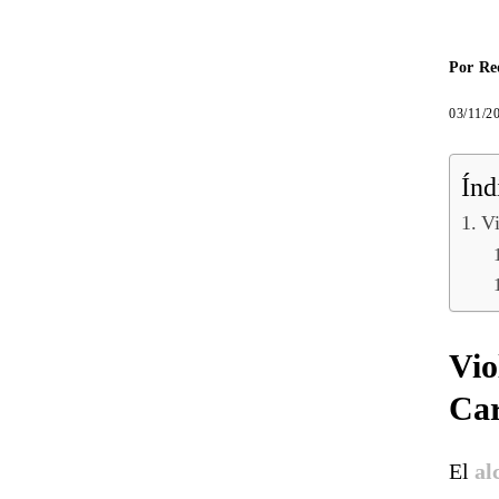
Por
Re
03/11/2
Índ
Vi
Vio
Ca
El
al