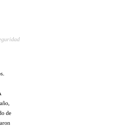
eguridad
s.
A
 año,
do de
taron