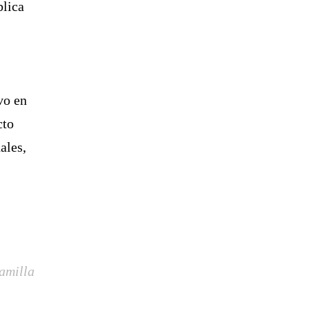
blica
vo en
cto
ales,
amilla