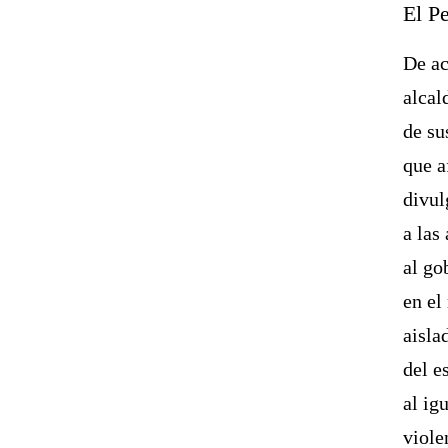
El P
De ac
alcal
de su
que a
divul
a las
al go
en el
aisla
del e
al ig
viole