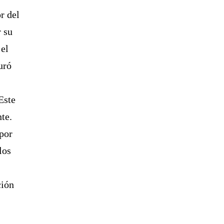
r del
r su
 el
uró
 Este
te.
 por
los
ción