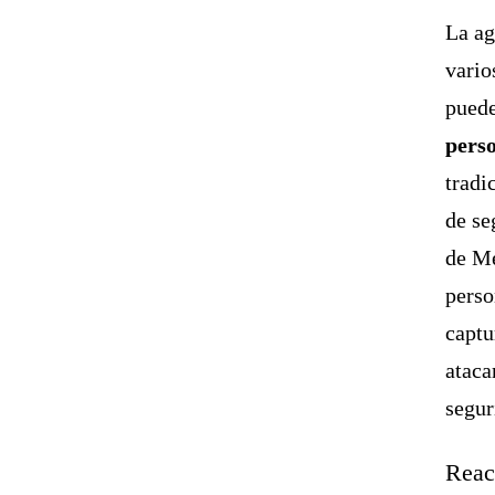
La ag
vario
puede
perso
tradi
de se
de Mé
perso
captu
ataca
segur
Reac