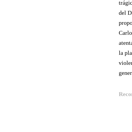
trági
del D
propo
Carlo
atent
la pl
viole
gener
Reco