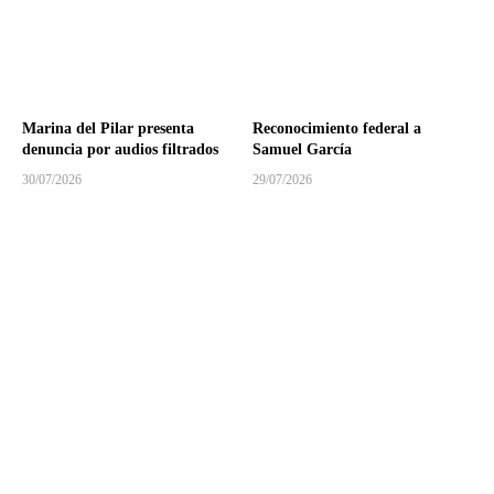
Marina del Pilar presenta
Reconocimiento federal a
denuncia por audios filtrados
Samuel García
30/07/2026
29/07/2026