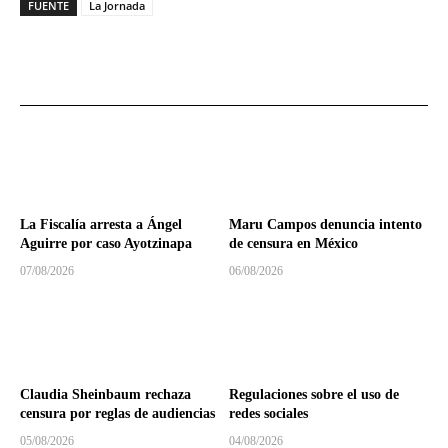
FUENTE
La Jornada
La Fiscalía arresta a Ángel
Maru Campos denuncia intento
Aguirre por caso Ayotzinapa
de censura en México
07/08/2026
06/08/2026
Claudia Sheinbaum rechaza
Regulaciones sobre el uso de
censura por reglas de audiencias
redes sociales
05/08/2026
04/08/2026