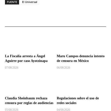
FUENTE
El Universal
La Fiscalía arresta a Ángel
Maru Campos denuncia intento
Aguirre por caso Ayotzinapa
de censura en México
07/08/2026
06/08/2026
Claudia Sheinbaum rechaza
Regulaciones sobre el uso de
censura por reglas de audiencias
redes sociales
05/08/2026
04/08/2026