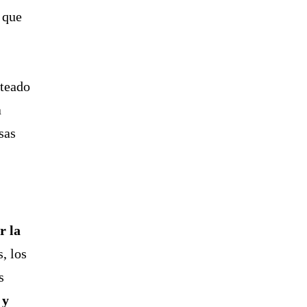
 que
nteado
a
sas
r la
s, los
s
 y