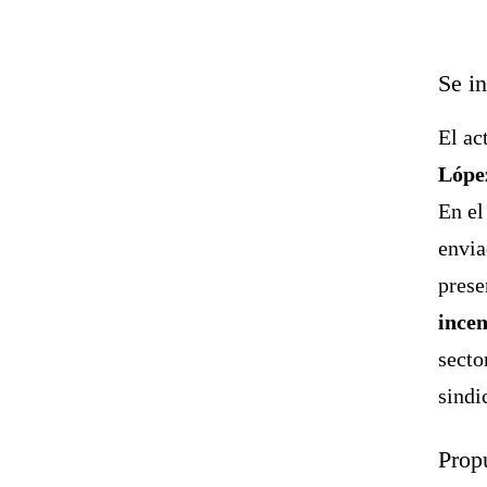
Se i
El ac
Lópe
En el
envia
prese
incen
secto
sindi
Prop