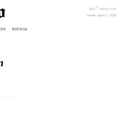
C
15.5
Mexico City
viernes, agosto 7, 2026
COS
NOTICIA
n