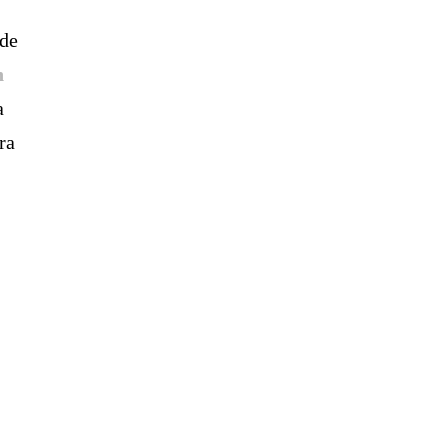
 de
n
a
ra
s