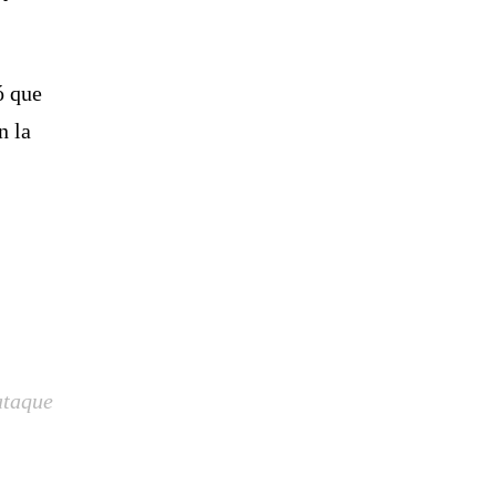
ó que
n la
ataque