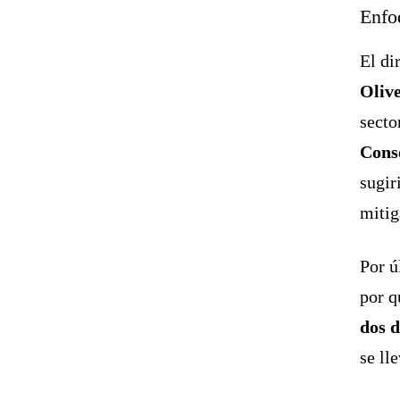
Enfo
El di
Oliv
secto
Cons
sugir
mitig
Por ú
por q
dos d
se ll