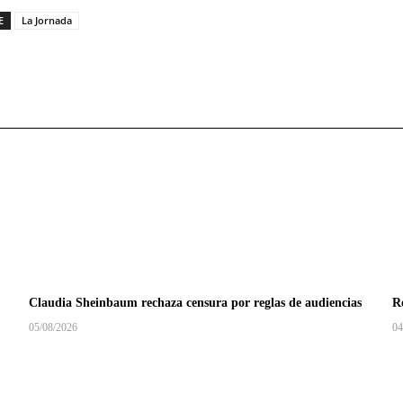
E
La Jornada
Claudia Sheinbaum rechaza censura por reglas de audiencias
Re
05/08/2026
04