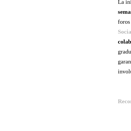
La in
sema
foros
Socia
cola
gradu
garan
invol
Reco