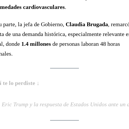
rmedades cardiovasculares
.
u parte, la jefa de Gobierno,
Claudia Brugada
, remarc
ata de una demanda histórica, especialmente relevante e
al, donde
1.4 millones
de personas laboran 48 horas
ales.
í te lo perdiste ↓
Eric Trump y la respuesta de Estados Unidos ante un 