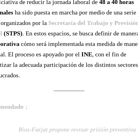
iciativa de reducir la jornada laboral de
48 a 40 horas
nales
ha sido puesta en marcha por medio de una serie
 organizados por la
Secretaría del Trabajo y Previsió
l
(STPS)
. En estos espacios, se busca definir de maner
borativa
cómo será implementada esta medida de mane
al. El proceso es apoyado por el
INE
, con el fin de
tizar la adecuada participación de los distintos sectore
ucrados.
mendado ↓
Ríos-Farjat propone revisar prisión preventiva