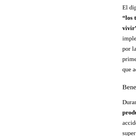
El di
“los 
vivir
imple
por l
prime
que a
Benef
Duran
prod
accid
super