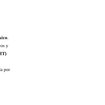
xico
.
cos y
OIT)
da por