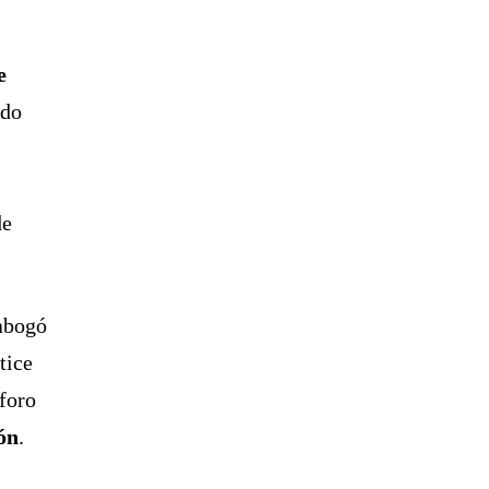
e
ndo
de
abogó
tice
foro
ón
.