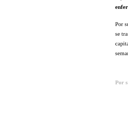
enfe
Por s
se tr
capit
seman
Por s