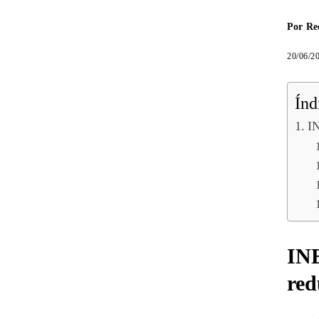
Por
Re
20/06/2
Índ
IN
INE
red