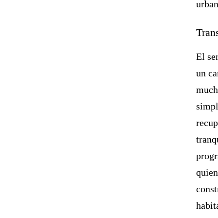
urban
Tran
El se
un ca
mucha
simpl
recup
tranq
prog
quien
const
habit