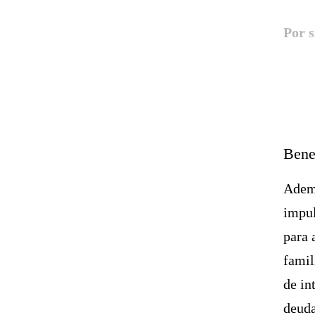
Por s
Benef
Ademá
impul
para 
famil
de in
deuda