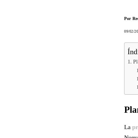
Por
Re
09/02/2
Índ
Pl
Pla
La
pr
Nuevo