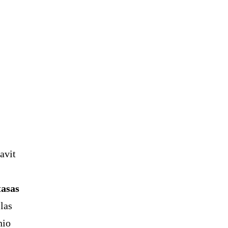
avit
tasas
las
nio