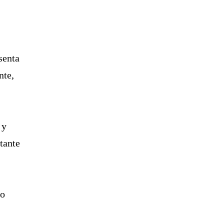
senta
nte,
y
tante
go