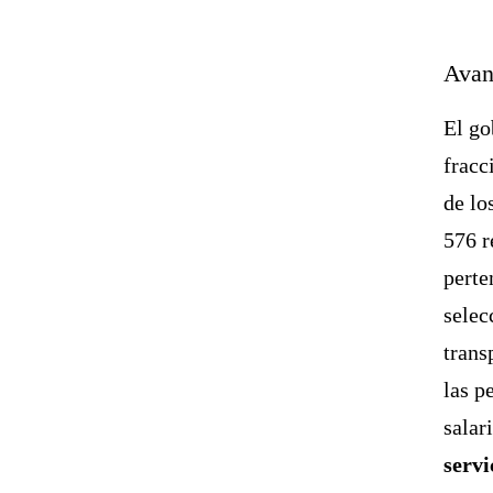
Avan
El go
fracc
de lo
576 r
perte
selec
trans
las p
salar
servi