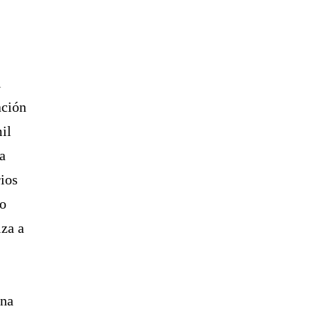
l
ación
il
ya
ios
so
iza a
ona