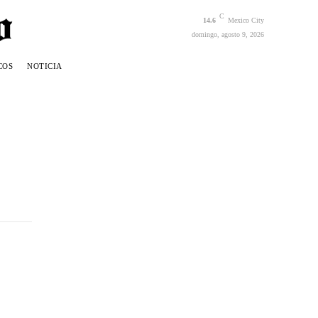
C
14.6
Mexico City
domingo, agosto 9, 2026
COS
NOTICIA