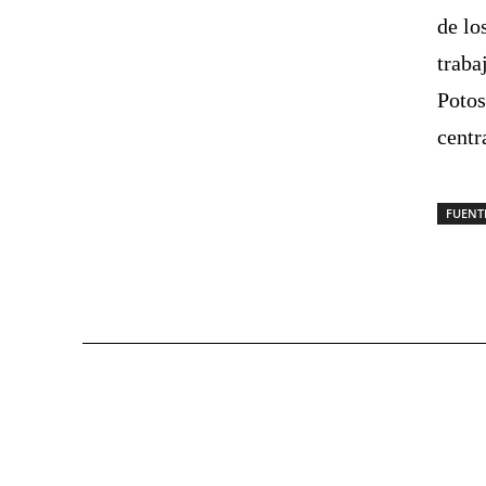
de lo
traba
Potos
centr
FUENT