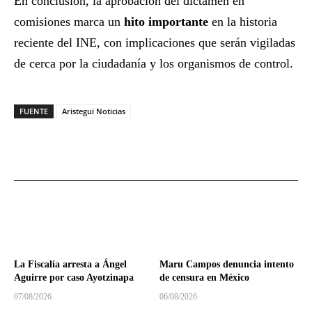
En conclusión, la aprobación del dictamen en
comisiones marca un
hito importante
en la historia
reciente del INE, con implicaciones que serán vigiladas
de cerca por la ciudadanía y los organismos de control.
FUENTE
Aristegui Noticias
La Fiscalía arresta a Ángel
Maru Campos denuncia intento
Aguirre por caso Ayotzinapa
de censura en México
07/08/2026
06/08/2026