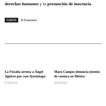
derechos humanos
y la
presunción de inocencia
.
FUENTE
El Financiero
La Fiscalía arresta a Ángel
Maru Campos denuncia intento
Aguirre por caso Ayotzinapa
de censura en México
07/08/2026
06/08/2026