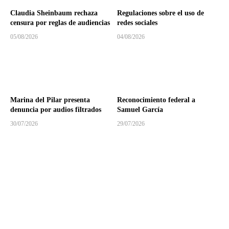
Claudia Sheinbaum rechaza
Regulaciones sobre el uso de
censura por reglas de audiencias
redes sociales
05/08/2026
04/08/2026
Marina del Pilar presenta
Reconocimiento federal a
denuncia por audios filtrados
Samuel García
30/07/2026
29/07/2026