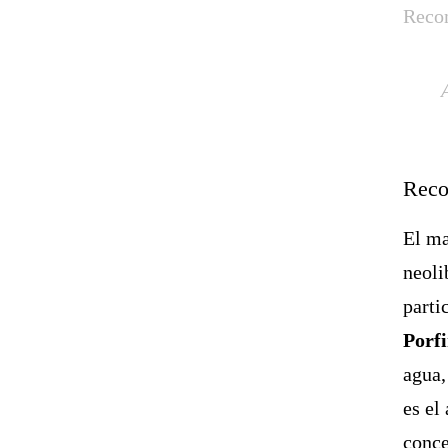
Reco
Reco
El ma
neoli
parti
Porfi
agua,
es el
conce