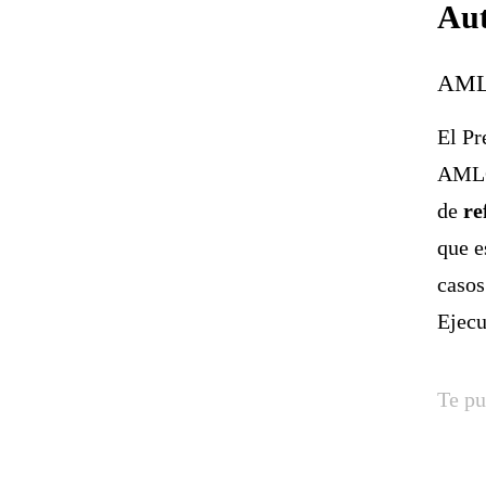
Au
AMLO
El Pr
AMLO,
de
re
que e
casos
Ejecu
Te pu