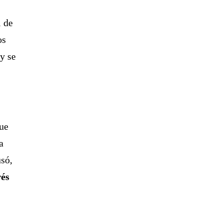
l de
os
y se
ue
a
usó,
rés