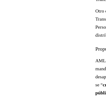
Otro 
Trans
Perso
distr
Prop
AMLO 
manda
desap
se “
c
públ