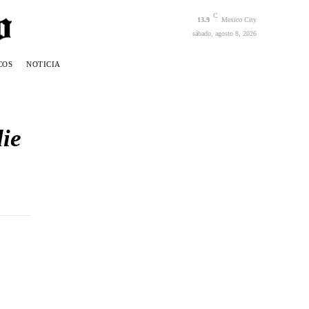
C
13.9
Mexico City
sábado, agosto 8, 2026
COS
NOTICIA
ie