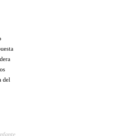
o
puesta
dera
nos
a del
nfante