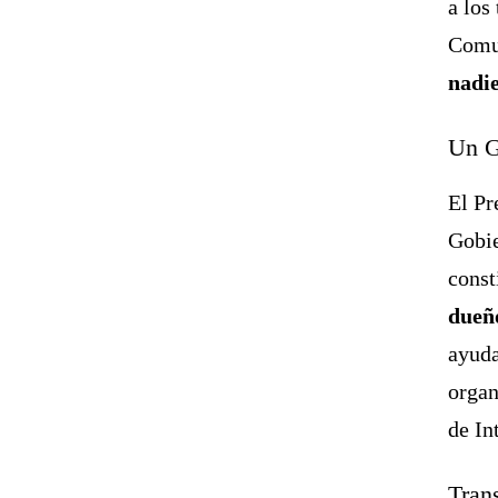
a los
Comun
nadi
Un G
El Pr
Gobie
const
dueñ
ayuda
organ
de In
Tran