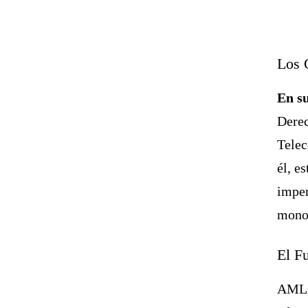
Los 
En s
Dere
Telec
él, e
imper
monop
El F
AMLO 