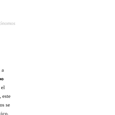
tónomos
 a
bo
 el
, este
os se
xico.