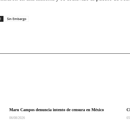
E
Sin Embargo
Maru Campos denuncia intento de censura en México
C
06/08/2026
05