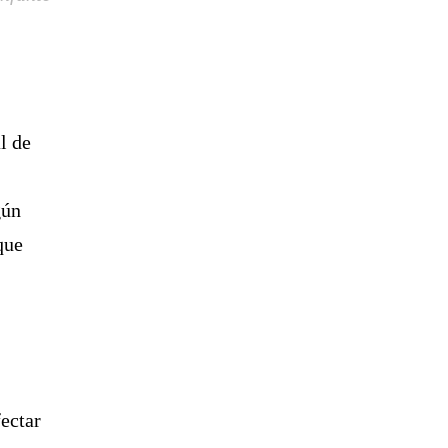
l de
gún
que
ectar